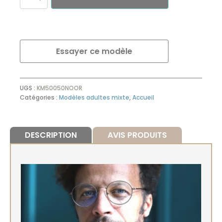
de
HARRY,
Lunettes
anti-
lumière
Essayer ce modèle
bleue
pour
écran
UGS :
KM50050NOOR
Catégories :
Modèles adultes mixte
,
Accueil
DESCRIPTION
AVIS PRODUITS