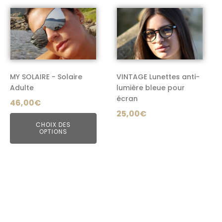
44,00€.
25,00€.
du
du
Ce
Ce
produit
produit
produit
produit
a
a
plusieurs
plusieurs
variations.
variations.
Les
Les
MY SOLAIRE - Solaire
VINTAGE Lunettes anti-
options
options
Adulte
lumière bleue pour
écran
peuvent
peuvent
46,00
€
être
être
25,00
€
choisies
choisies
CHOIX DES
OPTIONS
sur
sur
la
la
page
page
du
du
produit
produit