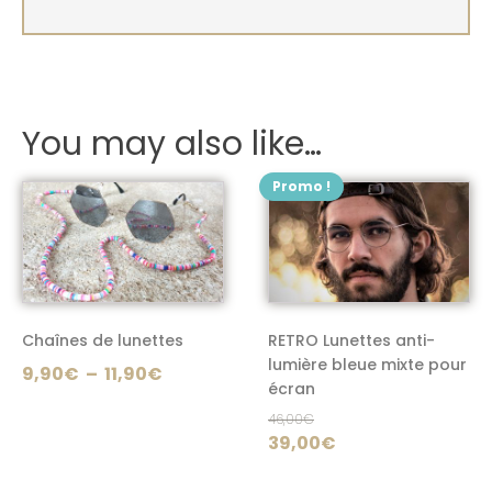
You may also like…
Promo !
Ce
Ce
produit
produit
a
a
plusieurs
plusieurs
variations.
variations.
Les
Les
Chaînes de lunettes
RETRO Lunettes anti-
options
options
lumière bleue mixte pour
Plage
9,90
€
–
11,90
€
peuvent
peuvent
écran
de
être
être
46,00
€
prix :
choisies
choisies
Le
Le
39,00
€
9,90€
sur
sur
prix
prix
à