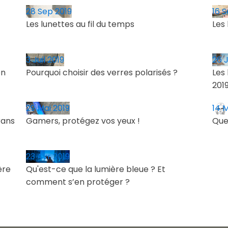
28 Sep 2019
16 
Les lunettes au fil du temps
Les
3 Juil 2019
26 J
en
Pourquoi choisir des verres polarisés ?
Les 
201
29 Mai 2019
14 M
rans
Gamers, protégez vos yeux !
Que
23 Avr 2019
ère
Qu'est-ce que la lumière bleue ? Et
comment s’en protéger ?