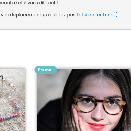
ontré et il vous dit tout !
s vos déplacements, n'oubliez pas
l'étui en feutrine ;)
Promo !
Ce
produit
a
plusieurs
variations.
Les
options
peuvent
être