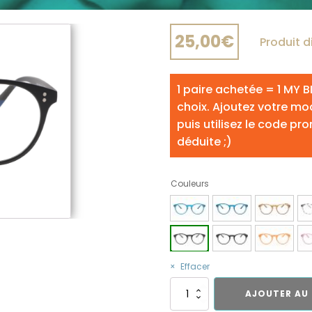
25,00
€
Produit d
1 paire achetée = 1 MY BL
choix. Ajoutez votre mo
puis utilisez le code pr
déduite ;)
Couleurs
Effacer
quantité
AJOUTER AU 
de