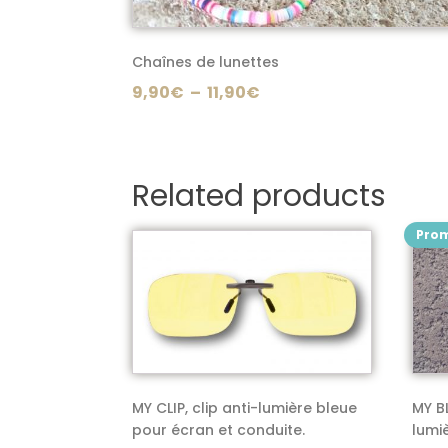
choisies
sur
Chaînes de lunettes
la
Plage
9,90
€
–
11,90
€
page
de
du
prix :
produit
9,90€
Related products
à
11,90€
Prom
Ce
Ce
produit
prod
a
a
plusieurs
plus
variations.
varia
Les
Les
options
opti
MY CLIP, clip anti-lumière bleue
MY B
peuvent
peu
pour écran et conduite.
lumi
être
être