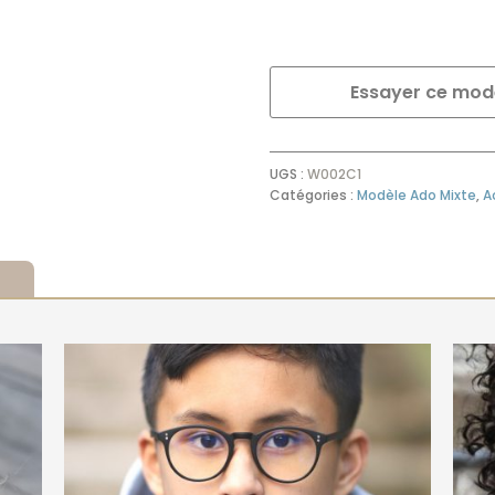
VINTAGE
S
lunettes
anti-
Essayer ce mod
lumière
bleue
pour
écran,
pour
UGS :
W002C1
les
Catégories :
Modèle Ado Mixte
,
A
8/12
ans.
S