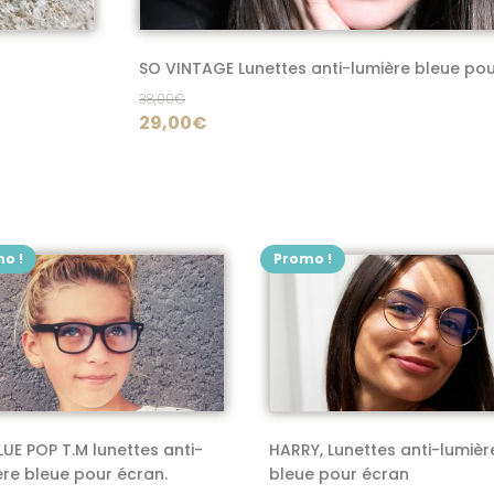
choisies
sur
SO VINTAGE Lunettes anti-lumière bleue pou
la
38,00
€
page
Le
Le
29,00
€
du
prix
prix
produit
initial
actuel
était :
est :
38,00€.
29,00€.
o !
Promo !
Ce
uit
produit
a
ieurs
plusieurs
tions.
variations.
Les
ons
options
LUE POP T.M lunettes anti-
HARRY, Lunettes anti-lumièr
vent
peuvent
ère bleue pour écran.
bleue pour écran
être