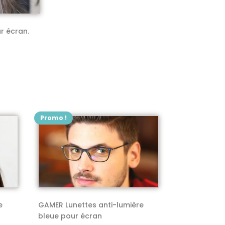
r écran.
Promo !
Ce
produit
a
plusieurs
variations.
Les
options
e
GAMER Lunettes anti-lumière
peuvent
bleue pour écran
être