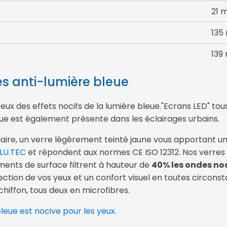
21 
135
139
es anti-lumière bleue
yeux des effets nocifs de la lumière bleue."Ecrans LED" to
leue est également présente dans les éclairages urbains.
laire, un verre légèrement teinté jaune vous apportant un
.LU.TEC
et répondent aux normes CE ISO 12312. Nos verres
ments de surface filtrent à hauteur de
40% les ondes noc
ion de vos yeux et un confort visuel en toutes circonst
chiffon, tous deux en microfibres.
bleue est nocive pour les yeux.