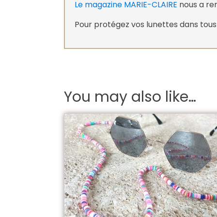
Le magazine MARIE-CLAIRE
nous a renc
Pour protégez vos lunettes dans tou
You may also like…
Ce
produit
a
plusieurs
variations.
Les
options
peuvent
être